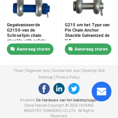
Marine Rigging Hardware
Gegalvaniseerde
G215 om het Type van
G2150-van de
Pin Chain Anchor
RVS RIGGING HARDWARE
Schroefpin chain
Shackle Galvanized de
shackle with safety
V.S.
van het Bootanker de
Gesmede Oogbout
Aanvraag sturen
Aanvraag sturen
Boutspeld
Electric Power-Montage
Thuis
Ongeveer ons
Contacteer ons
Desktop Site
Sitemap
Privacy Policy
Gesmede Oognoot
G80 Haak
Kwaliteit
De Hardware van het kabeloptuigen
China Fabriek.Copyright © 2026 HUIXING
INDUSTRY (QINGDAO) CO.,LTD.. All Rights
Schroef Pin Anchor Shackle
Reserved.