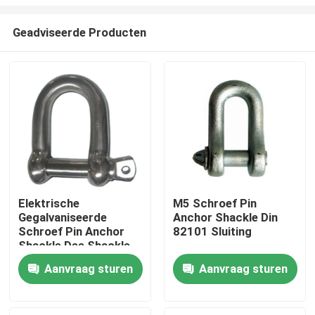
Geadviseerde Producten
Elektrische
M5 Schroef Pin
Gegalvaniseerde
Anchor Shackle Din
Huis
Schroef Pin Anchor
82101 Sluiting
Shackle Dee Shackle
Producten
Aanvraag sturen
Aanvraag sturen
Video's