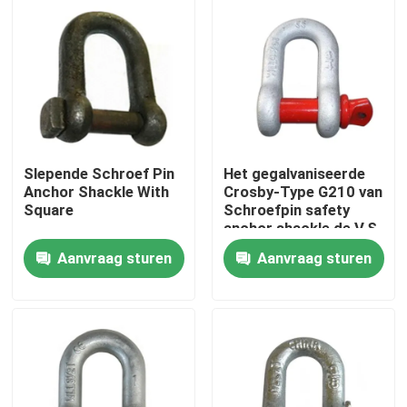
Ongeveer ons
Fabrieksreis
Kwaliteitscontrole
Slepende Schroef Pin
Het gegalvaniseerde
Anchor Shackle With
Crosby-Type G210 van
Square
Schroefpin safety
Contacteer ons
anchor shackle de V.S.
Aanvraag sturen
Aanvraag sturen
Nieuws
Gevallen
De Hardware van het kabeloptuigen