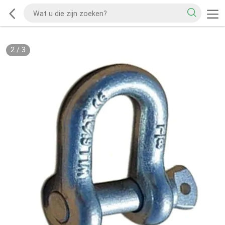
2
/
3