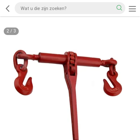
2
/
3