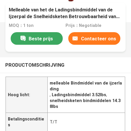
Melleable van het de Ladingsbindmiddel van de
Ijzerpal de Snelheidsketen Betrouwbaarheid van
de Bindmiddelenveiligheid
MOQ：1 ton
Prijs：Negotiable
Beste prijs
Contacteer ons
PRODUCTOMSCHRIJVING
melleable Bindmiddel van de ijzerla
ding
Hoog licht:
,
Ladingsbindmiddel 3.52lbs
,
snelheidsketen bindmiddelen 14.3
8lbs
Betalingsconditie
T/T
s