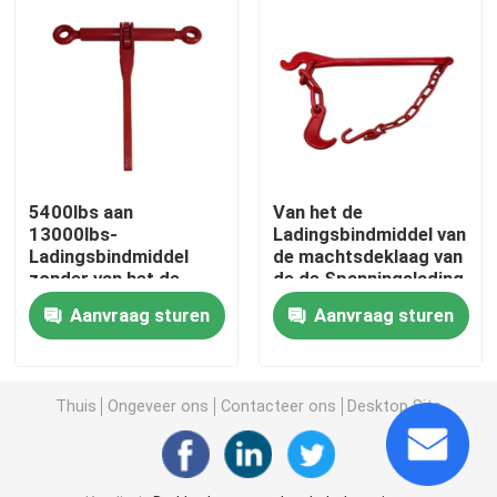
Producten
Video's
De Hardware van het kabeloptuigen
5400lbs aan
Van het de
13000lbs-
Ladingsbindmiddel van
Ladingsbindmiddel
de machtsdeklaag van
Marine Rigging Hardware
zonder van het de
de de Spanningslading
Kettingsbindmiddel
van het
Aanvraag sturen
Aanvraag sturen
van de Haakpal de
Bindmiddelenhefboom
RVS RIGGING HARDWARE
Machtsdeklaag
het Type 4kg - 6kg
Thuis
Ongeveer ons
Contacteer ons
Desktop Site
Gesmede Oogbout
Electric Power-Montage