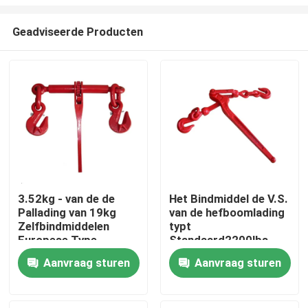
Geadviseerde Producten
3.52kg - van de de
Het Bindmiddel de V.S.
Pallading van 19kg
van de hefboomlading
Thuis
Zelfbindmiddelen
typt
Europese Type
Standaard2200lbs -
Machtsdeklaag
Melleable Ijzer van
Over ons
Aanvraag sturen
Aanvraag sturen
11000lbs
Contacten