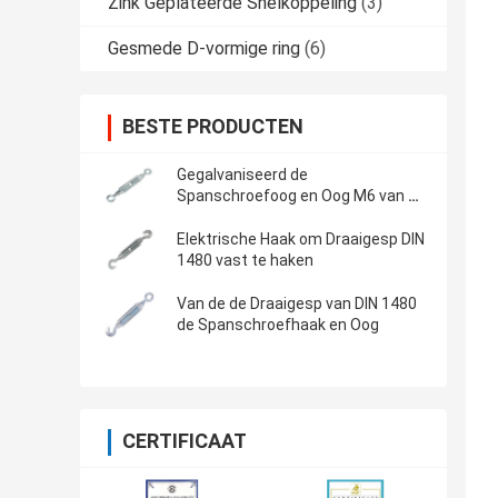
Zink Geplateerde Snelkoppeling
(3)
Gesmede D-vormige ring
(6)
BESTE PRODUCTEN
Gegalvaniseerd de
Spanschroefoog en Oog M6 van de
Draaigesp aan M36
Elektrische Haak om Draaigesp DIN
1480 vast te haken
Van de de Draaigesp van DIN 1480
de Spanschroefhaak en Oog
CERTIFICAAT