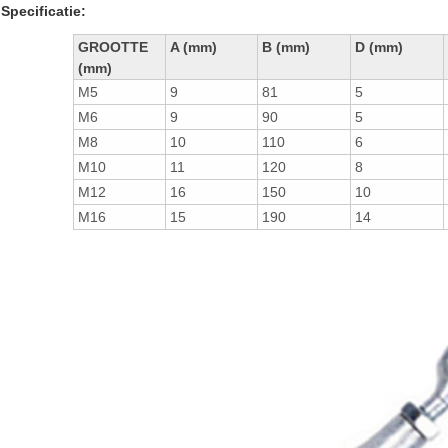
Specificatie:
GROOTTE
A (mm)
B (mm)
D (mm)
(mm)
M5
9
81
5
M6
9
90
5
M8
10
110
6
M10
11
120
8
M12
16
150
10
M16
15
190
14