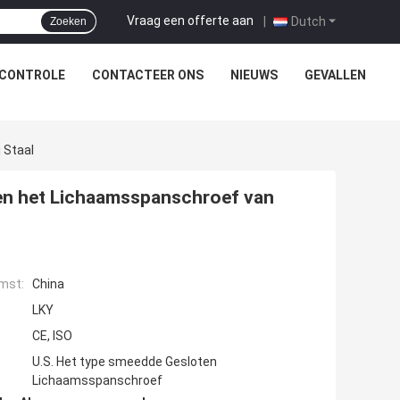
Vraag een offerte aan
|
Dutch
Zoeken
SCONTROLE
CONTACTEER ONS
NIEUWS
GEVALLEN
 Staal
ten het Lichaamsspanschroef van
mst:
China
LKY
CE, ISO
U.S. Het type smeedde Gesloten
Lichaamsspanschroef