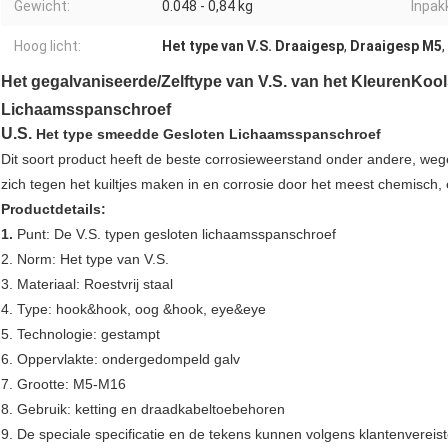
Gewicht:
0.048 - 0,84 kg
Inpak
Hoog licht:
Het type van V.S. Draaigesp
,
Draaigesp M5
,
Het gegalvaniseerde/Zelftype van V.S. van het KleurenKoo
Lichaamsspanschroef
U.S.
Het type smeedde Gesloten Lichaamsspanschroef
Dit soort product heeft de beste corrosieweerstand onder andere, wegens
zich tegen het kuiltjes maken in en corrosie door het meest chemisch,
Productdetails:
1.
Punt: De V.S. typen gesloten lichaamsspanschroef
2. Norm: Het type van V.S.
3. Materiaal: Roestvrij staal
4. Type: hook&hook, oog &hook, eye&eye
5. Technologie: gestampt
6. Oppervlakte: ondergedompeld galv
7. Grootte: M5-M16
8. Gebruik: ketting en draadkabeltoebehoren
9. De speciale specificatie en de tekens kunnen volgens klantenverei