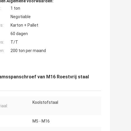
den Algemene voorwaarden:
:
1 ton
Negotiable
s:
Karton + Pallet
60 dagen
es:
T/T
en:
200 ton per maand
aamsspanschroef van M16 Roestvrij staal
Koolstofstaal
iaal:
M5 - M16