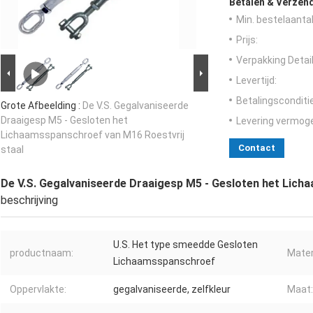
Betalen & Verzen
Min. bestelaantal
Prijs:
Verpakking Detail
Levertijd:
Betalingsconditi
Grote Afbeelding :
De V.S. Gegalvaniseerde
Draaigesp M5 - Gesloten het
Levering vermog
Lichaamsspanschroef van M16 Roestvrij
Contact
staal
De V.S. Gegalvaniseerde Draaigesp M5 - Gesloten het Lich
beschrijving
U.S. Het type smeedde Gesloten
productnaam:
Mater
Lichaamsspanschroef
Oppervlakte:
gegalvaniseerde, zelfkleur
Maat: